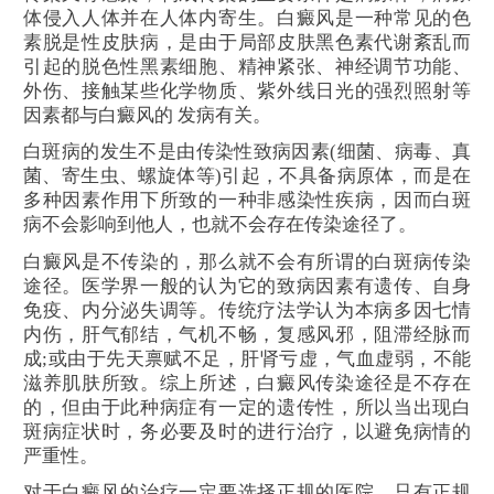
体侵入人体并在人体内寄生。白癜风是一种常见的色
素脱是性皮肤病，是由于局部皮肤黑色素代谢紊乱而
引起的脱色性黑素细胞、精神紧张、神经调节功能、
外伤、接触某些化学物质、紫外线日光的强烈照射等
因素都与白癜风的 发病有关。
白斑病的发生不是由传染性致病因素(细菌、病毒、真
菌、寄生虫、螺旋体等)引起，不具备病原体，而是在
多种因素作用下所致的一种非感染性疾病，因而白斑
病不会影响到他人，也就不会存在传染途径了。
白癜风是不传染的，那么就不会有所谓的白斑病传染
途径。医学界一般的认为它的致病因素有遗传、自身
免疫、内分泌失调等。传统疗法学认为本病多因七情
内伤，肝气郁结，气机不畅，复感风邪，阻滞经脉而
成;或由于先天禀赋不足，肝肾亏虚，气血虚弱，不能
滋养肌肤所致。综上所述，白癜风传染途径是不存在
的，但由于此种病症有一定的遗传性，所以当出现白
斑病症状时，务必要及时的进行治疗，以避免病情的
严重性。
对于白癜风的治疗一定要选择正规的医院，只有正规