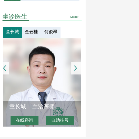
坐诊医生
MORE
童长城
金云桂
何俊翠
童长城
主治医师
在线咨询
自助挂号