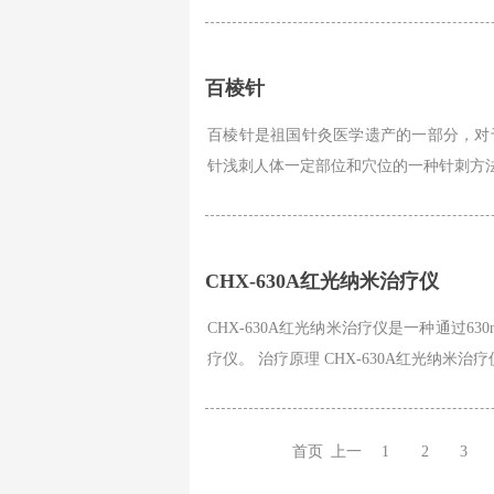
百棱针
百棱针是祖国针灸医学遗产的一部分，对
针浅刺人体一定部位和穴位的一种针刺方法
CHX-630A红光纳米治疗仪
CHX-630A红光纳米治疗仪是一种通过
疗仪。 治疗原理 CHX-630A红光纳米治
首页
上一
1
2
3
页