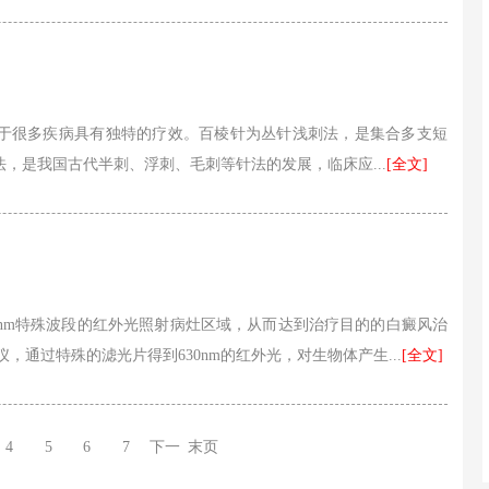
于很多疾病具有独特的疗效。百棱针为丛针浅刺法，是集合多支短
，是我国古代半刺、浮刺、毛刺等针法的发展，临床应...
[全文]
630nm特殊波段的红外光照射病灶区域，从而达到治疗目的的白癜风治
疗仪，通过特殊的滤光片得到630nm的红外光，对生物体产生...
[全文]
4
5
6
7
下一
末页
页