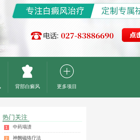
风
背部白癜风
更多项目
热门关注
中药塌渍
神阙磁络疗法