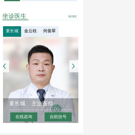
坐诊医生
MORE
童长城
金云桂
何俊翠
童长城
主治医师
在线咨询
自助挂号