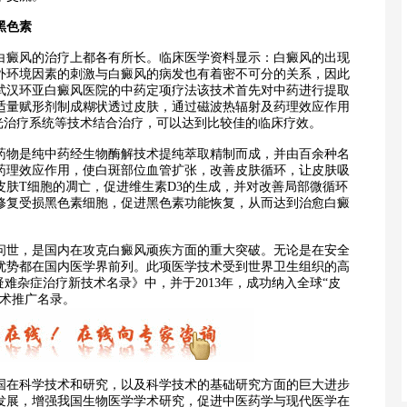
黑色素
癜风的治疗上都各有所长。临床医学资料显示：白癜风的出现
外环境因素的刺激与白癜风的病发也有着密不可分的关系，因此
武汉环亚白癜风医院的中药定项疗法该技术首先对中药进行提取
适量赋形剂制成糊状透过皮肤，通过磁波热辐射及药理效应作用
子光治疗系统等技术结合治疗，可以达到比较佳的临床疗效。
药物是纯中药经生物酶解技术提纯萃取精制而成，并由百余种名
药理效应作用，使白斑部位血管扩张，改善皮肤循环，让皮肤吸
皮肤T细胞的凋亡，促进维生素D3的生成，并对改善局部微循环
修复受损黑色素细胞，促进黑色素功能恢复，从而达到治愈白癜
问世，是国内在攻克白癜风顽疾方面的重大突破。无论是在安全
优势都在国内医学界前列。此项医学技术受到世界卫生组织的高
疑难杂症治疗新技术名录》中，并于2013年，成功纳入全球“皮
技术推广名录。
在科学技术和研究，以及科学技术的基础研究方面的巨大进步
发展，增强我国生物医学学术研究，促进中医药学与现代医学在