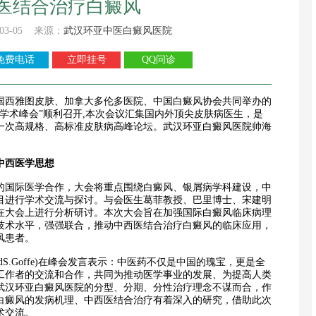
医结合治疗白癜风
03-05 来源：
武汉环亚中医白癜风医院
免费电话
立即挂号
QQ问诊
西雅图皮肤、加拿大多伦多医院、中国白癜风协会共同举办的
生学术峰会”顺利召开,本次会议汇集国内外顶尖皮肤病医生，是
一次高规格、高标准皮肤病高峰论坛。武汉环亚白癜风医院帅海
中西医学思想
国际医学合作，大会将重点围绕白癜风、银屑病学科建设，中
目进行学术交流与探讨。与会医生葛菲教授、巴里博士、宋建明
在大会上进行分析研讨。本次大会旨在加强国际白癜风临床病理
技术水平，强强联合，推动中西医结合治疗白癜风的临床应用，
风患者。
rdS.Goffe)在峰会发言表示：中医药不仅是中国的瑰宝，更是全
工作者的交流和合作，共同为推动医学事业的发展、为提高人类
武汉环亚白癜风医院的分型、分期、分性治疗理念不谋而合，作
白癜风的发病机理、中西医结合治疗有着深入的研究，借助此次
术交流。