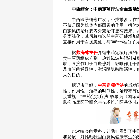
中西结合：中药定项疗法全面激活
中西医学概念广发，种类繁多，在白
不仅是因为机体内部因素的作用，机体
白癜风的治疗要内外兼治才更有效果。
分离纯化，其后将精选的中药研成粉加
直接作用于白斑患处，与308nm准分
据
帅海林主任
介绍中药定项疗法的
贵中草药组成方剂，通过磁波热辐射及
收，直接作用于白斑患处，影响作用于
及血管的通透性，激活酪氨酸酶活性，
风的目的。
据记者了解，
中药定项疗法
的成功
性，作用性，治疗的时间性，治疗率等
度重视，“中药定项疗法”收录为《国际
肤病临床医学研究与技术推广医共体”
此次峰会的举办，让我们看到了中国
和发展，对推动我国白癜风健康事业的