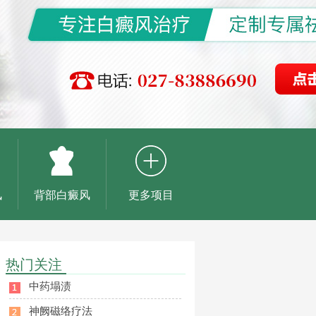
风
背部白癜风
更多项目
热门关注
中药塌渍
神阙磁络疗法