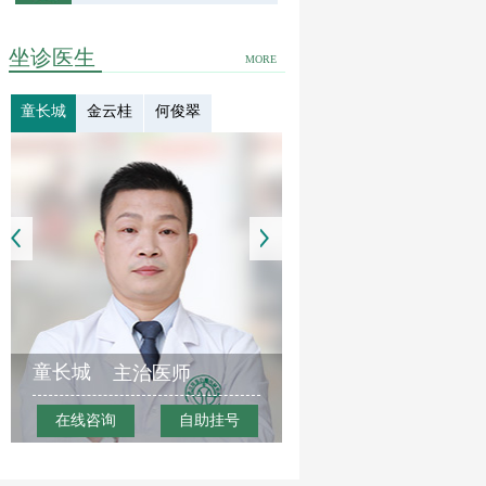
坐诊医生
MORE
童长城
金云桂
何俊翠
童长城
主治医师
在线咨询
自助挂号