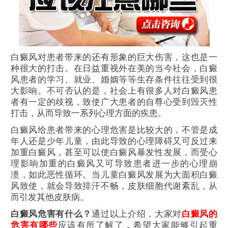
白癜风对患者带来的还有形象的巨大伤害，这也是一
种很大的打击。在日益重视外在美的当今社会，白癜
风患者的学习、就业、婚姻等等生存条件往往受到很
大影响。不可否认的是，社会上有很多人对白癜风患
者有一定的歧视，致使广大患者的自尊心受到毁灭性
打击，从而导致一系列心理方面的疾患。
白癜风给患者带来的心理危害是比较大的，不管是成
年人还是少年儿童，由此导致的心理障碍又可反过来
加重白癜风，甚至可以使白癜风暴发性发展，而受心
理影响加重的白癜风又可导致患者进一步的心理崩
溃，如此恶性循环。当儿童白癜风发展为大面积白癜
风致使，就会导致排汗不畅，皮肤细胞代谢紊乱，从
而引发其他皮肤病。
白癜风危害有什么？
通过以上介绍，大家对
白癜风的
危害有哪些
应该有所了解了，希望大家能够引起重