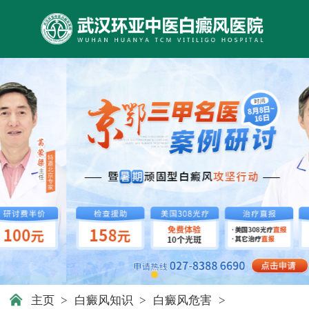
主页
>
白癜风知识
>
白癜风危害
>