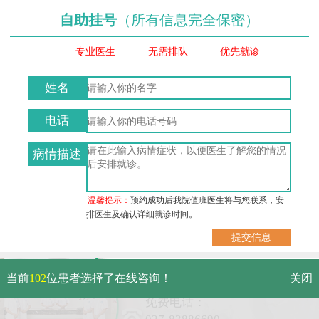
自助挂号
（所有信息完全保密）
专业医生
无需排队
优先就诊
姓名
电话
病情描述
温馨提示：
预约成功后我院值班医生将与您联系，安
排医生及确认详细就诊时间。
武汉市硚口区解放大道469号附
当前
102
位患者选择了在线咨询！
关闭
6（原479号）
免费电话：