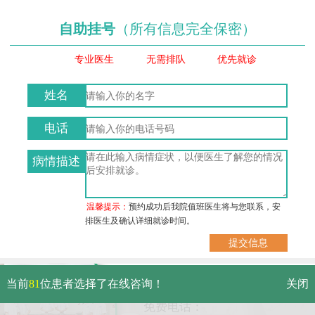
自助挂号
（所有信息完全保密）
专业医生
无需排队
优先就诊
姓名
电话
病情描述
温馨提示：
预约成功后我院值班医生将与您联系，安
排医生及确认详细就诊时间。
武汉市硚口区解放大道469号附
当前
81
位患者选择了在线咨询！
关闭
6（原479号）
免费电话：