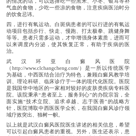
的情况的话，可以选择吃一些黑米、小枣、银耳等补
气血的食物，少吃一些凉的食物，注意疾病医治时分
的饮食忌讳。
四，进行有氧运动。白斑病患者的可以行进的有氧运
动项目包括步行、快走、慢跑、打太极拳、跳健身舞
等等。患者只需多运动，才华增强身体素质，进而可
以来调度内分泌，使其恢复正常，有助于疾病的医
治。
武汉环亚白癜风医院
（http://www.clchangcheng.com/）是一所以传统医学
为基础，中西医结合治疗为特色，兼顾白癜风教学培
训、理论科研、临床诊疗于一体的现代化医院。医院
是我国华中地区的一家相对较好的皮肤类疾病专科医
院。该院秉承“患者至上，服务到心”的办院宗旨，全
面实施“技术立院、追求卓越、志于医善”的战略方
针，医院博取中西医医学众长，在我国白癜风诊疗领
域疗效突出、独树一帜。
以上就是武汉白癜风医院医生讲述的相关信息，希望
可以引起白癜风患者的重视。另外，医生还表示，患