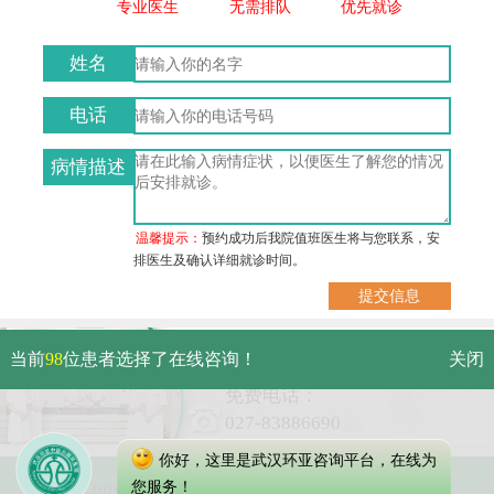
专业医生
无需排队
优先就诊
姓名
电话
病情描述
温馨提示：
预约成功后我院值班医生将与您联系，安
排医生及确认详细就诊时间。
武汉市硚口区解放大道469号附
当前
98
位患者选择了在线咨询！
关闭
6（原479号）
免费电话：
027-83886690
你好，这里是武汉环亚咨询平台，在线为
Copyright 2023 武汉环亚中医白癜风医院
您服务！