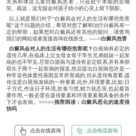
关系和体谅儿童白癜风患者，只会处于本能的去嘲
笑、疏远，这无疑会对孩子幼小的心灵上留下阴影。
以上就是我们对于“白癜风会对人的生活有哪些危害
呢”这个问题的介绍，希望对您了解和治疗白癜风有一
定的帮助，如果您对白癜风还有其他的疑问，请查询
我们的网站或者直接咨询在线医生。
----->白癜风危害
白癜风会对人的生活有哪些危害呢？
白斑病有必定的
遗传几率,在临床上父女母女母子孪生兄弟姐妹一起发
病的也不罕见.尽管白斑病与遗传有必定联系,并有单卵
双生子两个一起发病的报道,然后提出白斑病也许是一
种常染色体显性基因反常所形成的,但从遗传角度看,遗
传仅是白斑病发病的一种要素.此外,环境要素,比如:日
子方式,作业日子环境,饮食习惯,精力状态等,也起着首
要作用,一般必需在遗传要素和环境要素都具备的条件
下才会发病。
>>>>>推荐阅读：白癜风恶化的速度很
快吗
点击在线咨询
点击电话咨询