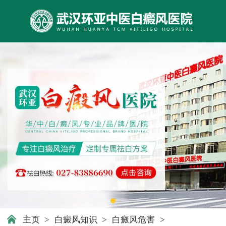
主页
>
白癜风知识
>
白癜风危害
>