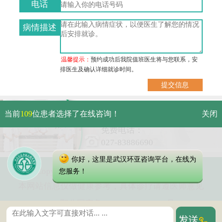
电话
病情描述
温馨提示：
预约成功后我院值班医生将与您联系，安
排医生及确认详细就诊时间。
武汉市硚口区解放大道469号附
当前
109
位患者选择了在线咨询！
关闭
6（原479号）
免费电话：
027-83886690
你好，这里是武汉环亚咨询平台，在线为
Copyright 2023 武汉环亚中医白癜风医院
您服务！
本网站信息仅做健康参考，具体诊疗请遵医师意见
鄂公网安备 42010402000616号
鄂ICP备16003424号-2