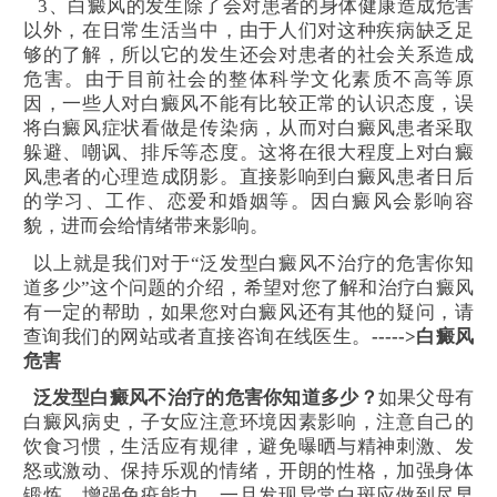
3、白癜风的发生除了会对患者的身体健康造成危害
以外，在日常生活当中，由于人们对这种疾病缺乏足
够的了解，所以它的发生还会对患者的社会关系造成
危害。由于目前社会的整体科学文化素质不高等原
因，一些人对白癜风不能有比较正常的认识态度，误
将白癜风症状看做是传染病，从而对白癜风患者采取
躲避、嘲讽、排斥等态度。这将在很大程度上对白癜
风患者的心理造成阴影。直接影响到白癜风患者日后
的学习、工作、恋爱和婚姻等。因白癜风会影响容
貌，进而会给情绪带来影响。
以上就是我们对于“泛发型白癜风不治疗的危害你知
道多少”这个问题的介绍，希望对您了解和治疗白癜风
有一定的帮助，如果您对白癜风还有其他的疑问，请
查询我们的网站或者直接咨询在线医生。
----->白癜风
危害
泛发型白癜风不治疗的危害你知道多少？
如果父母有
白癜风病史，子女应注意环境因素影响，注意自己的
饮食习惯，生活应有规律，避免曝晒与精神刺激、发
怒或激动、保持乐观的情绪，开朗的性格，加强身体
锻炼，增强免疫能力，一旦发现异常白斑应做到尽早