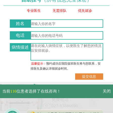
专业医生
无需排队
优先就诊
姓名
电话
病情描述
温馨提示：
预约成功后我院值班医生将与您联系，安
排医生及确认详细就诊时间。
武汉市硚口区解放大道469号附
当前
116
位患者选择了在线咨询！
关闭
6（原479号）
免费电话：
027-83886690