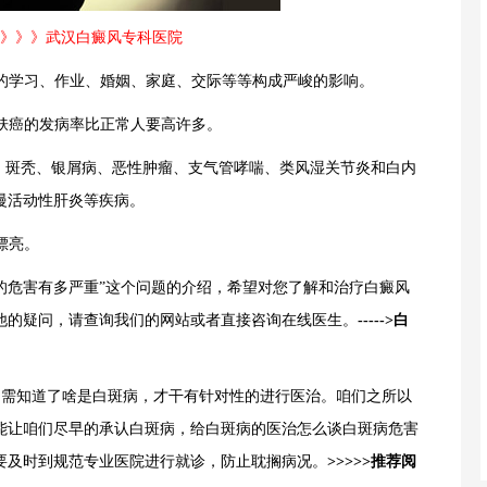
》》》武汉白癜风专科医院
常的学习、作业、婚姻、家庭、交际等等构成严峻的影响。
肤癌的发病率比正常人要高许多。
斑秃、银屑病、恶性肿瘤、支气管哮喘、类风湿关节炎和白内
慢活动性肝炎等疾病。
漂亮。
的危害有多严重”这个问题的介绍，希望对您了解和治疗白癜风
他的疑问，请查询我们的网站或者直接咨询在线医生。
----->白
只需知道了啥是白斑病，才干有针对性的进行医治。咱们之所以
能让咱们尽早的承认白斑病，给白斑病的医治怎么谈白斑病危害
要及时到规范专业医院进行就诊，防止耽搁病况。
>>>>>推荐阅