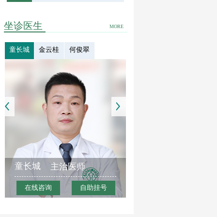
坐诊医生
MORE
童长城
金云桂
何俊翠
童长城
主治医师
在线咨询
自助挂号