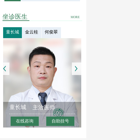
坐诊医生
MORE
童长城
金云桂
何俊翠
童长城
主治医师
在线咨询
自助挂号