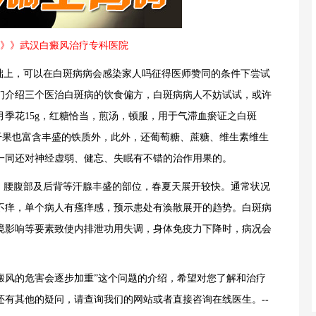
》》武汉白癜风治疗专科医院
上，可以在白斑病病会感染家人吗征得医师赞同的条件下尝试
们介绍三个医治白斑病的饮食偏方，白斑病病人不妨试试，或许
季花15g，红糖恰当，煎汤，顿服，用于气滞血瘀证之白斑
干果也富含丰盛的铁质外，此外，还葡萄糖、蔗糖、维生素维生
一同还对神经虚弱、健忘、失眠有不错的治作用果的。
腰腹部及后背等汗腺丰盛的部位，春夏天展开较快。通常状况
不痒，单个病人有瘙痒感，预示患处有涣散展开的趋势。白斑病
境影响等要素致使内排泄功用失调，身体免疫力下降时，病况会
癜风的危害会逐步加重”这个问题的介绍，希望对您了解和治疗
还有其他的疑问，请查询我们的网站或者直接咨询在线医生。
--