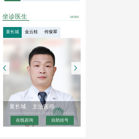
坐诊医生
MORE
童长城
金云桂
何俊翠
童长城
主治医师
在线咨询
自助挂号