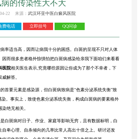
风病的传染性大不大
04-22 来源：
武汉环亚中医白癜风医院
免费电话
立即挂号
QQ问诊
发病率适当高，因而让病我十分的困惑。白斑的呈现不只对人体
。因而很多患者格外惊惧怕把白斑病感染给亲我下面咱们来看看
科医院
相关医生表示,究竟哪些原因让你成为了那个不幸者，下
权威解答。
的首要元素是感染源，但白斑病致病是“色素分泌系统失衡”致
能感染。事实上，致使色素分泌系统失衡，构成白斑病的要素格外
感染绝无相关。
是白斑病对日子、作业、家庭等影响无穷，且有数据标明，白
生自卑心理、自杀倾向的几率比常人高出十倍之上。研讨还发