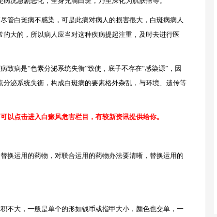
使病况急剧恶化，全身充满白斑，乃至深化为肌肤癌等。
尽管白斑病不感染，可是此病对病人的损害很大，白斑病病人
常的大的，所以病人应当对这种疾病提起注重，及时去进行医
致病是“色素分泌系统失衡”致使，底子不存在“感染源”，因
素分泌系统失衡，构成白斑病的要素格外杂乱，与环境、遗传等
，可以点击进入
白癜风危害
栏目，有较新资讯提供给你。
替换运用的药物，对联合运用的药物办法要清晰，替换运用的
积不大，一般是单个的形如钱币或指甲大小，颜色也交单，一