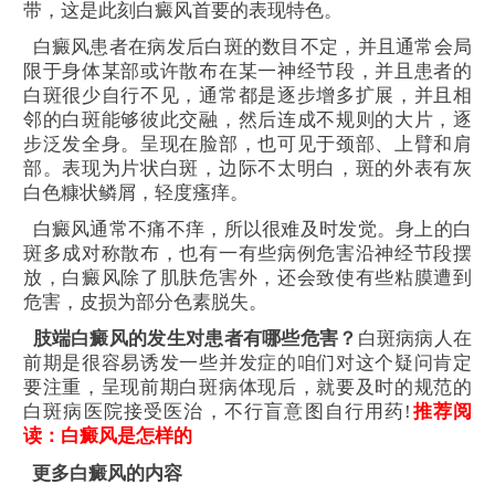
带，这是此刻白癜风首要的表现特色。
白癜风患者在病发后白斑的数目不定，并且通常会局
限于身体某部或许散布在某一神经节段，并且患者的
白斑很少自行不见，通常都是逐步增多扩展，并且相
邻的白斑能够彼此交融，然后连成不规则的大片，逐
步泛发全身。呈现在脸部，也可见于颈部、上臂和肩
部。表现为片状白斑，边际不太明白，斑的外表有灰
白色糠状鳞屑，轻度瘙痒。
白癜风通常不痛不痒，所以很难及时发觉。身上的白
斑多成对称散布，也有一有些病例危害沿神经节段摆
放，白癜风除了肌肤危害外，还会致使有些粘膜遭到
危害，皮损为部分色素脱失。
肢端白癜风的发生对患者有哪些危害？
白斑病病人在
前期是很容易诱发一些并发症的咱们对这个疑问肯定
要注重，呈现前期白斑病体现后，就要及时的规范的
白斑病医院接受医治，不行盲意图自行用药!
推荐阅
读：
白癜风是怎样的
更多白癜风的内容