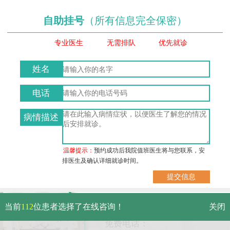
自助挂号
（所有信息完全保密）
专业医生
无需排队
优先就诊
姓名
电话
病情描述
温馨提示：
预约成功后我院值班医生将与您联系，安
排医生及确认详细就诊时间。
武汉市硚口区解放大道469号附
当前
112
位患者选择了在线咨询！
关闭
6（原479号）
免费电话：