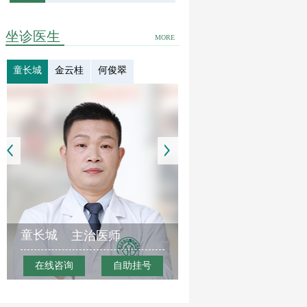
坐诊医生
MORE
童长城
金云桂
何俊翠
童长城
主治医师
在线咨询
自助挂号