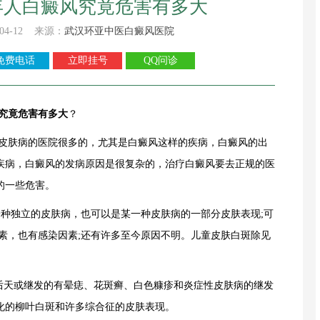
年人白癜风究竟危害有多大
04-12 来源：
武汉环亚中医白癜风医院
免费电话
立即挂号
QQ问诊
究竟危害有多大
？
疗皮肤病的医院很多的，尤其是白癜风这样的疾病，白癜风的出
疾病，白癜风的发病原因是很复杂的，治疗白癜风要去正规的医
的一些危害。
种独立的皮肤病，也可以是某一种皮肤病的一部分皮肤表现;可
素，也有感染因素;还有许多至今原因不明。儿童皮肤白斑除见
后天或继发的有晕痣、花斑癣、白色糠疹和炎症性皮肤病的继发
性硬化的柳叶白斑和许多综合征的皮肤表现。