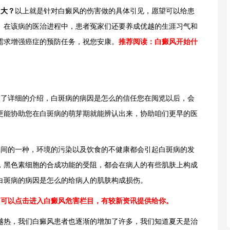
多大？
以上就是针对白癜风的伤害做的具体引见，愿望可以给患
。在该病的医治进程中，患者冤家们还要养成优越的生涯习气和
需求增强癌症的预防任务，祝您安康。
推荐阅读：
白癜风开始什
了详细的介绍，白斑病的病因是怎么的信任您在阅览以后，会
更能协助您在白斑病的萌芽期就能辨认出来，协助咱们更早的医
间的一种，环境的污染以及饮食的不健康都会引起白斑病的发
，黑色素细胞的合成功能的受阻，都会在病人的有些肌肤上构成
白斑病的病因是怎么的给病人的肌肤构成损伤。
，可以点击进入
白癜风危害
栏目，有较新资讯提供给你。
越热，我们白癜风患者也逐渐的增加了许多，我们知道夏天是治