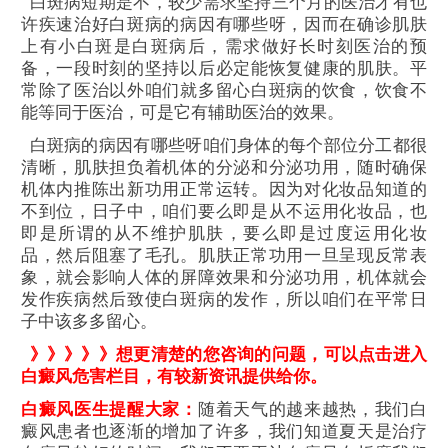
白斑病短期是不，较少需求坚持三个月的医治才有也
许疾速治好白斑病的病因有哪些呀，因而在确诊肌肤
上有小白斑是白斑病后，需求做好长时刻医治的预
备，一段时刻的坚持以后必定能恢复健康的肌肤。平
常除了医治以外咱们就多留心白斑病的饮食，饮食不
能等同于医治，可是它有辅助医治的效果。
白斑病的病因有哪些呀咱们身体的每个部位分工都很
清晰，肌肤担负着机体的分泌和分泌功用，随时确保
机体内推陈出新功用正常运转。因为对化妆品知道的
不到位，日子中，咱们要么即是从不运用化妆品，也
即是所谓的从不维护肌肤，要么即是过度运用化妆
品，然后阻塞了毛孔。肌肤正常功用一旦呈现反常表
象，就会影响人体的屏障效果和分泌功用，机体就会
发作疾病然后致使白斑病的发作，所以咱们在平常日
子中该多多留心。
》》》》》想更清楚的您咨询的问题，可以点击进入
白癜风危害
栏目，有较新资讯提供给你。
白癜风医生提醒大家：
随着天气的越来越热，我们白
癜风患者也逐渐的增加了许多，我们知道夏天是治疗