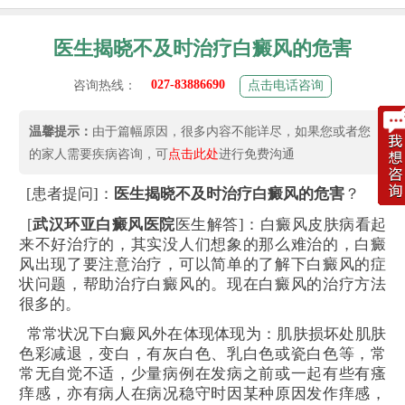
医生揭晓不及时治疗白癜风的危害
027-83886690
咨询热线：
点击电话咨询
温馨提示：
由于篇幅原因，很多内容不能详尽，如果您或者您
的家人需要疾病咨询，可
点击此处
进行免费沟通
[患者提问]：
医生揭晓不及时治疗白癜风的危害
？
[
武汉环亚白癜风医院
医生解答]：白癜风皮肤病看起
来不好治疗的，其实没人们想象的那么难治的，白癜
风出现了要注意治疗，可以简单的了解下白癜风的症
状问题，帮助治疗白癜风的。现在白癜风的治疗方法
很多的。
常常状况下白癜风外在体现体现为：肌肤损坏处肌肤
色彩减退，变白，有灰白色、乳白色或瓷白色等，常
常无自觉不适，少量病例在发病之前或一起有些有瘙
痒感，亦有病人在病况稳守时因某种原因发作痒感，