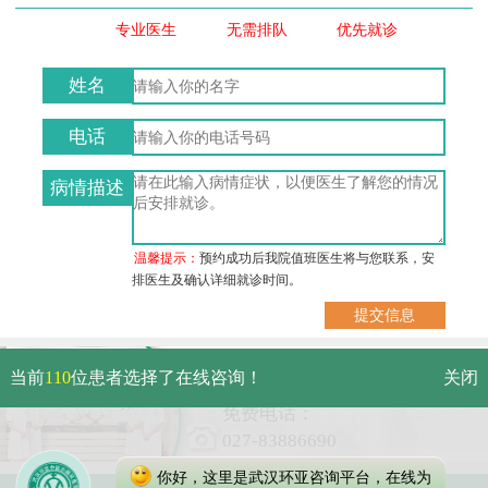
专业医生
无需排队
优先就诊
姓名
电话
病情描述
温馨提示：
预约成功后我院值班医生将与您联系，安
排医生及确认详细就诊时间。
武汉市硚口区解放大道469号附
当前
110
位患者选择了在线咨询！
关闭
6（原479号）
免费电话：
027-83886690
你好，这里是武汉环亚咨询平台，在线为