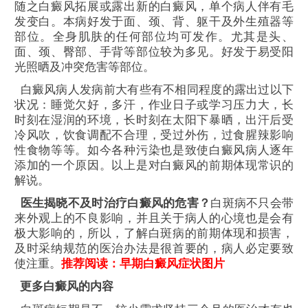
随之白癜风拓展或露出新的白癜风，单个病人伴有毛
发变白。本病好发于面、颈、背、躯干及外生殖器等
部位。全身肌肤的任何部位均可发作。尤其是头、
面、颈、臀部、手背等部位较为多见。好发于易受阳
光照晒及冲突危害等部位。
白癜风病人发病前大有些有不相同程度的露出过以下
状况：睡觉欠好，多汗，作业日子或学习压力大，长
时刻在湿润的环境，长时刻在太阳下暴晒，出汗后受
冷风吹，饮食调配不合理，受过外伤，过食腥辣影响
性食物等等。如今各种污染也是致使白癜风病人逐年
添加的一个原因。以上是对白癜风的前期体现常识的
解说。
医生揭晓不及时治疗白癜风的危害？
白斑病不只会带
来外观上的不良影响，并且关于病人的心境也是会有
极大影响的，所以，了解白斑病的前期体现和损害，
及时采纳规范的医治办法是很首要的，病人必定要致
使注重。
推荐阅读：
早期白癜风症状图片
更多白癜风的内容